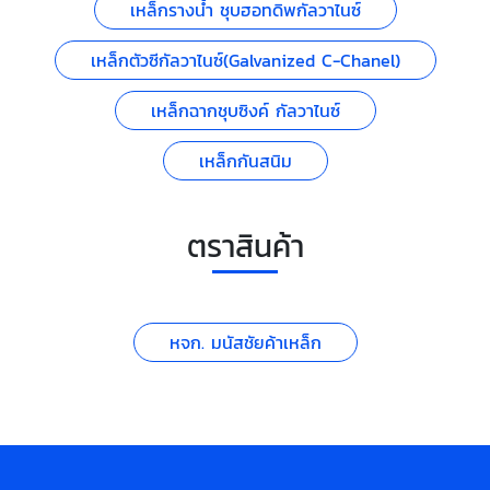
เหล็กรางน้ำ ชุบฮอทดิพกัลวาไนซ์
เหล็กตัวซีกัลวาไนซ์(Galvanized C-Chanel)
เหล็กฉากชุบซิงค์ กัลวาไนซ์
เหล็กกันสนิม
ตราสินค้า
หจก. มนัสชัยค้าเหล็ก