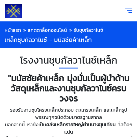
หน้าแรก
»
แคตตาล็อกออนไลน์
»
รับชุบกัลวาไนซ์
เหล็กชุบกัลวาไนซ์ - มนัสชัยค้าเหล็ก
โรงงานชุบกัลวาไนซ์เหล็ก
"มนัสชัยค้าเหล็ก มุ่งมั่นเป็นผู้นำด้าน
วัสดุเหล็กและงานชุบกัลวาไนซ์ครบ
วงจร
รองรับงานชุบโครงเหล็กประกอบ ตะแกรงเหล็ก และเหล็กรูป
พรรณทุกชนิดด้วยมาตรฐานสากล
นอกจากนี้ เรายังเป็น
คลังเหล็กรายใหญ่ย่านบางขุนเทียน
ที่สต็อก
แน่น