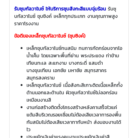
รับชุบกัลวาไนซ์ ให้บริการชุบสังกะสีแบบจุ่มร้อน
รับชุ
บกัลวาไนซ์ ชุบซิงค์ เหล็กทุกประเภท งานคุณภาพสูง
ราคาโรงงาน
ข้อดีของเหล็กชุบกัลวาไนซ์ (ชุบซิงค์)
เหล็กชุบกัลวาไนซ์ทนสนิม ทนการกัดกร่อนจากไอ
น้ำเค็ม โดยเฉพาะพื้นที่ย่าน พระประแดง ท่าข้าม
เทียนทะเล สะแกงาม บางกระดี่ แสมดำ
บางขุนเทียน เอกชัย มหาชัย สมุทรสาคร
สมุทรสงคราม
เหล็กชุบกัลวาไนซ์ เนื้อสังกะสีเกาะติดเนื้อเหล็กทั้ง
ด้านนอกและด้านใน ผิวชุบกัลวาไนซ์ไม่ลอกร่อน
เหมือนงานสี
งานก่อสร้างติดตั้งโครงสร้างหลังคาเสร็จไวแค่
แต้มสีบริเวณรอยเชื่อมไม่ต้องเสียเวลาทารองพื้น
กันสนิมไม่ต้องเสียเวลาทาทับหน้า ส่งมอบงานได้
ไว
ประหยัดเงินค่าแรงคนงานประหยัดเงินค่าสี