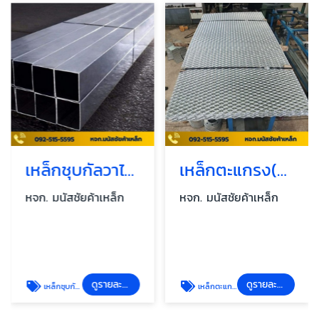
เหล็กชุบกัลวาไนซ์
เหล็กตะแกรง(Grating) พร้อมชุบฮอทดิพ
หจก. มนัสชัยค้าเหล็ก
หจก. มนัสชัยค้าเหล็ก
ดูรายละเอียด
ดูรายละเอียด
เหล็กชุบกัลวาไนซ์
เหล็กตะแกรง(Grating) พร้อมชุบฮอทดิพ