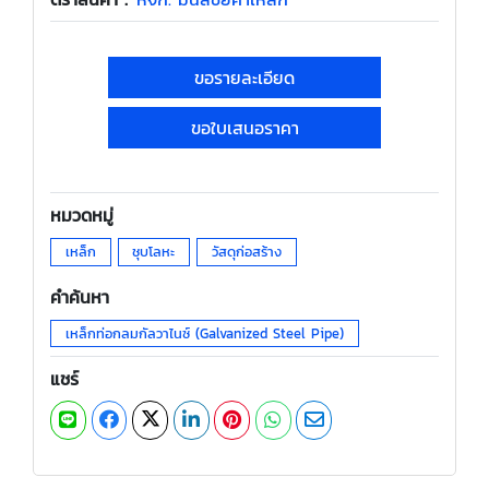
ขอรายละเอียด
ขอใบเสนอราคา
หมวดหมู่
เหล็ก
ชุบโลหะ
วัสดุก่อสร้าง
คำค้นหา
เหล็กท่อกลมกัลวาไนซ์ (Galvanized Steel Pipe)
แชร์