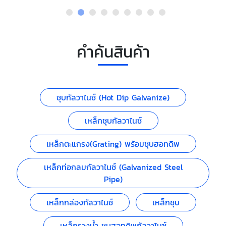
คำค้นสินค้า
ชุบกัลวาไนซ์ (Hot Dip Galvanize)
เหล็กชุบกัลวาไนซ์
เหล็กตะแกรง(Grating) พร้อมชุบฮอทดิพ
เหล็กท่อกลมกัลวาไนซ์ (Galvanized Steel
Pipe)
เหล็กกล่องกัลวาไนซ์
เหล็กชุบ
เหล็กรางน้ำ ชุบฮอทดิพกัลวาไนซ์