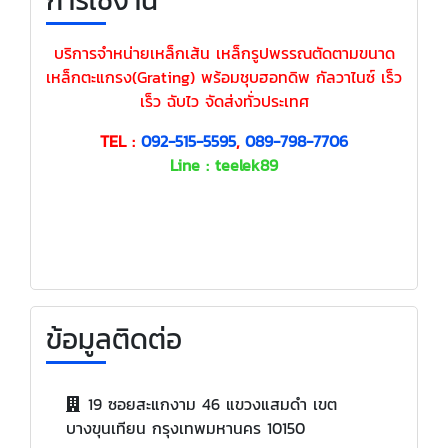
บริการจำหน่ายเหล็กเส้น เหล็กรูปพรรณตัดตามขนาด
เหล็กตะแกรง(Grating) พร้อมชุบฮอทดิพ กัลวาไนซ์ เร็ว
เร็ว ฉับไว จัดส่งทั่วประเทศ
TEL :
092-515-5595
,
089-798-7706
Line : teelek89
ข้อมูลติดต่อ
19 ซอยสะแกงาม 46 แขวงแสมดำ เขต
บางขุนเทียน กรุงเทพมหานคร 10150