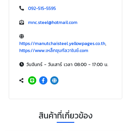
092-515-5595
mnc.steel@hotmail.com
https://manutchaisteel.yellowpages.co.th
,
https://www.เหล็กชุบกัลวาไนซ์.com
วันจันทร์ - วันเสาร์ เวลา 08:00 - 17:00 น.
สินค้าที่เกี่ยวข้อง