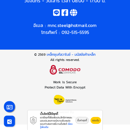
วันจันทร์ - วันเสาร์ เวลา 08:00 - 17:00 น.
อีเมล :
mnc.steel@hotmail.com
โทรศัพท์ :
092-515-5595
© 2569
เหล็กชุบกัลวาไนซ์ - มนัสชัยค้าเหล็ก
All rights reserved.
Work is Secure
Protect Data With Encrypt
Powered By
เว็บไซต์นี้ใช้คุกกี้
Thailand YellowPages
เราใช้คุกกี้เพื่อเพิ่มประสิทธิภาพและ
ตั้งค่าคุกกี้
ยอมรับ
มอบประสบการณ์ความพึงพอใจ
ของท่านในการใช้งานเว็บไซต์
เรียน
รู้เพิ่มเติม