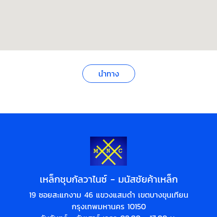
นำทาง
เหล็กชุบกัลวาไนซ์ - มนัสชัยค้าเหล็ก
19 ซอยสะแกงาม 46 แขวงแสมดำ เขตบางขุนเทียน
กรุงเทพมหานคร 10150